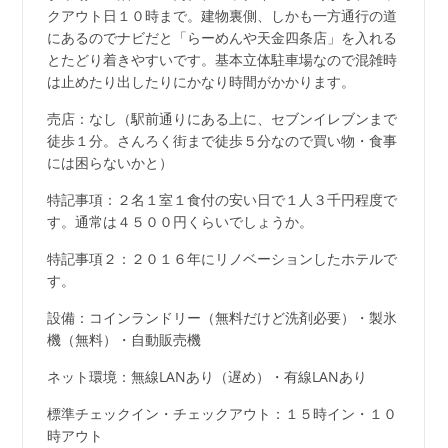
クアウト日１０時まで。建物裏側、しかも一方通行の道
にあるのでナビだと「らーめんや天金四条店」を入れる
とたどり着きやすいです。基本立体駐車場なので混雑時
は止めたり出したりにかなり時間がかかります。
売店：なし（駅前通りにある上に、セブンイレブンまで
徒歩１分。さんろく街まで徒歩５分なので買い物・食事
には困らないかと）
特記事項：２名１室１食付の安い日で１人３千円程度で
す。通常は４５００円くらいでしょうか。
特記事項２：２０１６年にリノベーションしたホテルで
す。
設備：コインランドリー（無料だけど洗剤必要）・製氷
機（無料）・自動販売機
ネット環境：無線LANあり（遅め）・有線LANあり
標準チェックイン・チェックアウト：１５時イン・１０
時アウト