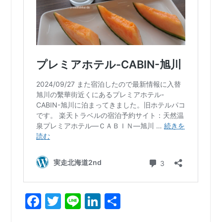
Facebook
Twitter
Line
LinkedIn
共
有