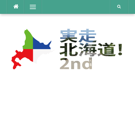
コ
メニュー
ン
テ
ン
ツ
へ
ス
キ
ッ
プ