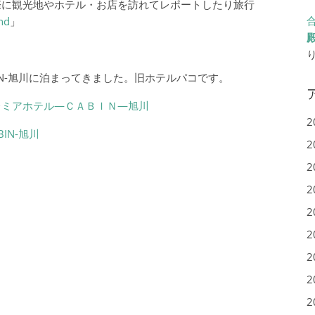
際に観光地やホテル・お店を訪れてレポートしたり旅行
nd
」
IN-旭川に泊まってきました。旧ホテルパコです。
レミアホテル―ＣＡＢＩＮ―旭川
2
IN-旭川
2
2
2
2
2
2
2
2