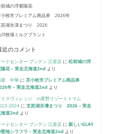
松前城の浮紫陽花
苫小牧市プレミアム商品券 2026年
支笏湖氷濤まつり 2026
山川牧場ミルクプラント
最近のコメント
フードセンター ブンテン 江差店
に
松前城の浮
陽花 – 実走北海道2nd
より
麺屋 中華
に
苫小牧市プレミアム商品券
026年 – 実走北海道2nd
より
アイスヴィレッジ in星野リゾートトマム
023-2024
に
支笏湖氷濤まつり 2026 – 実走
北海道2nd
より
フードセンター ブンテン 江差店
に
新しいGLAY
の聖地シラフラ – 実走北海道2nd
より