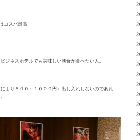
2
2
はコスパ最高
2
2
2
2
。ビジネスホテルでも美味しい朝食が食べたい人。
2
2
2
種により８００～１０００円）出し入れしないのであれ
2
り。
2
2
2
2