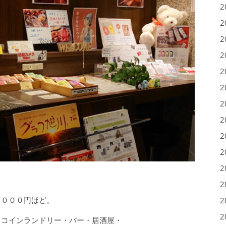
2
2
2
2
2
2
2
2
2
2
2
2
，０００円ほど。
2
2
・コインランドリー・バー・居酒屋・