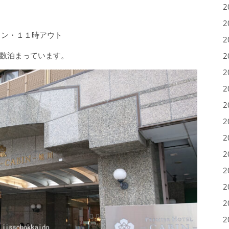
2
2
イン・１１時アウト
2
回数泊まっています。
2
2
2
2
2
2
2
2
2
2
2