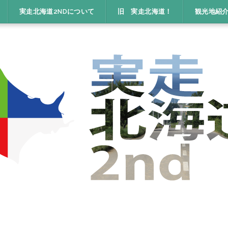
実走北海道2NDについて
旧 実走北海道！
観光地紹