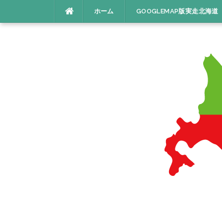
コ
ホーム
GOOGLEMAP版実走北海道
ン
テ
ン
ツ
へ
ス
キ
ッ
プ