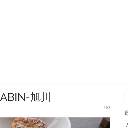
BIN-旭川
索
3