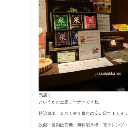
売店？
というかお土産コーナーですね。
特記事項：２名１室１食付の安い日で１人４
設備：自動販売機・無料製氷機・電子レンジ