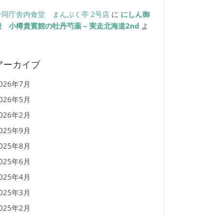
合同庁舎内食堂 まんぷく亭 2号店
に
にしん御
殿 小樽貴賓館の牡丹芍薬 – 実走北海道2nd
よ
り
アーカイブ
026年7月
026年5月
026年2月
025年9月
025年8月
025年6月
025年4月
025年3月
025年2月