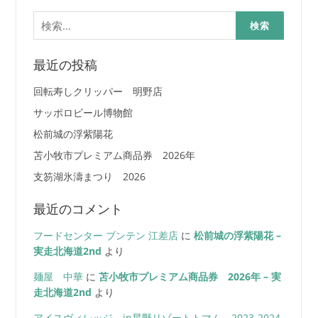
検
索:
最近の投稿
回転寿しクリッパー 明野店
サッポロビール博物館
松前城の浮紫陽花
苫小牧市プレミアム商品券 2026年
支笏湖氷濤まつり 2026
最近のコメント
フードセンター ブンテン 江差店
に
松前城の浮紫陽花 –
実走北海道2nd
より
麺屋 中華
に
苫小牧市プレミアム商品券 2026年 – 実
走北海道2nd
より
アイスヴィレッジ in星野リゾートトマム 2023-2024