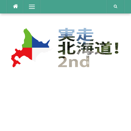
コ
メニュー
ン
テ
ン
ツ
へ
ス
キ
ッ
プ