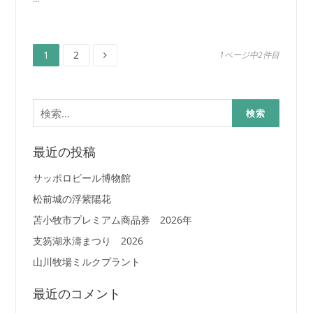
ペ
ペ
投
1
2
1ページ中2件目
ー
ー
ジ
ジ
稿
検
の
索:
ペ
最近の投稿
ー
サッポロビール博物館
ジ
松前城の浮紫陽花
苫小牧市プレミアム商品券 2026年
送
支笏湖氷濤まつり 2026
り
山川牧場ミルクプラント
最近のコメント