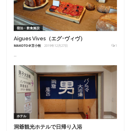
宿泊・飲食施設
Aigues Vives（エグ･ヴィヴ）
MAKOTO＠苫小牧
2019年12月27日
1
...
ホテル
洞爺観光ホテルで日帰り入浴