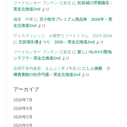
フードセンター ブンテン 江差店
に
松前城の浮紫陽花 –
実走北海道2nd
より
麺屋 中華
に
苫小牧市プレミアム商品券 2026年 – 実
走北海道2nd
より
アイスヴィレッジ in星野リゾートトマム 2023-2024
に
支笏湖氷濤まつり 2026 – 実走北海道2nd
より
フードセンター ブンテン 江差店
に
新しいGLAYの聖地
シラフラ – 実走北海道2nd
より
合同庁舎内食堂 まんぷく亭 2号店
に
にしん御殿 小
樽貴賓館の牡丹芍薬 – 実走北海道2nd
より
アーカイブ
2026年7月
2026年5月
2026年2月
2025年9月