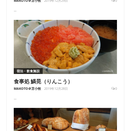
MAKOTO＠苫小牧
2019年12月29日
0
...
宿泊・飲食施設
食事処 鱗晃（りんこう）
MAKOTO＠苫小牧
2019年12月28日
0
...