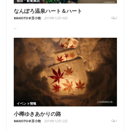
宿泊・飲食施設
なんぽろ温泉ハート＆ハート
MAKOTO＠苫小牧
2019年12月19日
2
...
イベント情報
小樽ゆきあかりの路
MAKOTO＠苫小牧
2019年12月12日
1
...