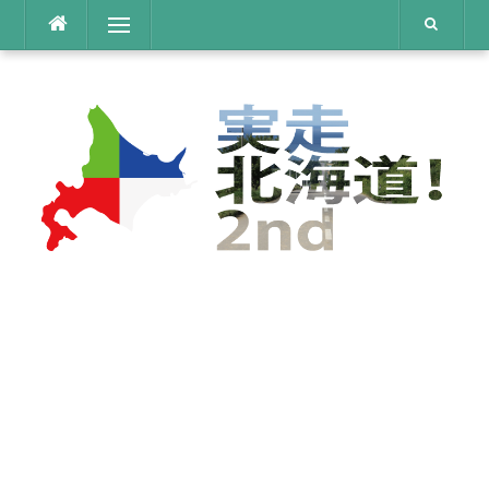
コ
メニュー
ン
テ
ン
ツ
へ
ス
キ
ッ
プ