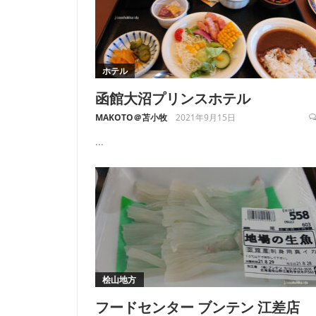
ホテル
函館大沼プリンスホテル
MAKOTO＠苫小牧
2021年9月15日
...
桧山地方
フードセンター ブンテン 江差店