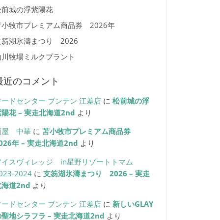
松前城の浮紫陽花
苫小牧市プレミアム商品券 2026年
支笏湖氷濤まつり 2026
山川牧場ミルクプラント
最近のコメント
フードセンター ブンテン 江差店
に
松前城の浮
陽花 – 実走北海道2nd
より
麺屋 中華
に
苫小牧市プレミアム商品券
026年 – 実走北海道2nd
より
アイスヴィレッジ in星野リゾートトマム
023-2024
に
支笏湖氷濤まつり 2026 – 実走
北海道2nd
より
フードセンター ブンテン 江差店
に
新しいGLAY
の聖地シラフラ – 実走北海道2nd
より