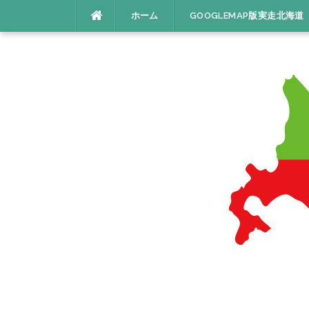
コ
ホーム
GOOGLEMAP版実走北海道
ン
テ
ン
ツ
へ
ス
キ
ッ
プ