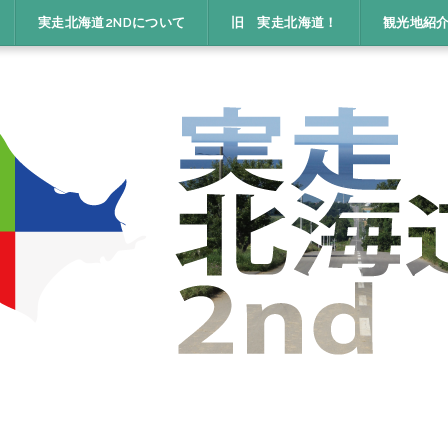
実走北海道2NDについて
旧 実走北海道！
観光地紹