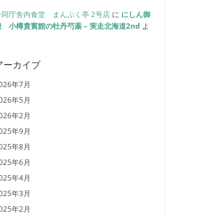
合同庁舎内食堂 まんぷく亭 2号店
に
にしん御
殿 小樽貴賓館の牡丹芍薬 – 実走北海道2nd
よ
り
アーカイブ
026年7月
026年5月
026年2月
025年9月
025年8月
025年6月
025年4月
025年3月
025年2月