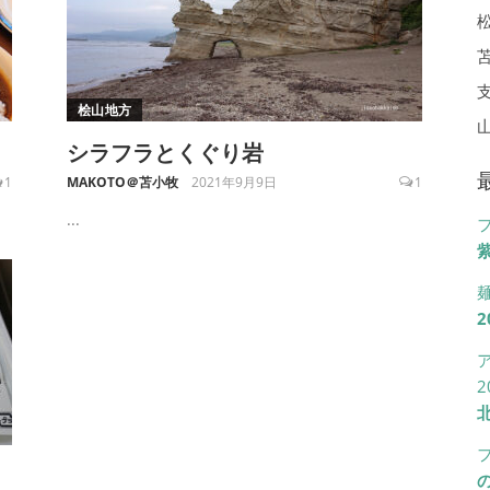
桧山地方
シラフラとくぐり岩
1
MAKOTO＠苫小牧
2021年9月9日
1
...
紫
2
2