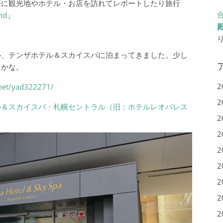
際に観光地やホテル・お店を訪れてレポートしたり旅行
nd
」
ル、テンザホテル＆スカイスパに泊まってきました。少し
るかな。
2
.net/yad322271/
2
ル＆スカイスパ・札幌セントラル（旧：ホテルレオパレス
2
2
2
2
2
2
2