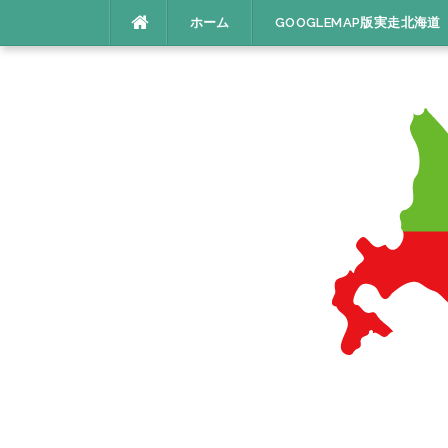
コ
ホーム
GOOGLEMAP版実走北海道
ン
テ
ン
ツ
へ
ス
キ
ッ
プ