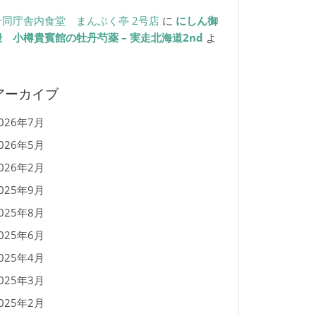
合同庁舎内食堂 まんぷく亭 2号店
に
にしん御
殿 小樽貴賓館の牡丹芍薬 – 実走北海道2nd
よ
り
アーカイブ
026年7月
026年5月
026年2月
025年9月
025年8月
025年6月
025年4月
025年3月
025年2月