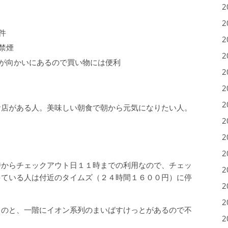
2
2
件
2
禁煙
2
が向かいにあるので買い物には便利
2
2
2
お店がある人。美味しい朝食で朝から元気になりたい人。
2
2
2
時からチェックアウト日１１時までの利用なので、チェッ
2
している人は付近のタイムズ（２４時間１６００円）に停
2
2
るのと、一階にイオン系列のまいばすけっとがあるので不
2