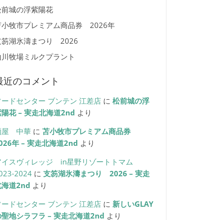
松前城の浮紫陽花
苫小牧市プレミアム商品券 2026年
支笏湖氷濤まつり 2026
山川牧場ミルクプラント
最近のコメント
フードセンター ブンテン 江差店
に
松前城の浮
陽花 – 実走北海道2nd
より
麺屋 中華
に
苫小牧市プレミアム商品券
026年 – 実走北海道2nd
より
アイスヴィレッジ in星野リゾートトマム
023-2024
に
支笏湖氷濤まつり 2026 – 実走
北海道2nd
より
フードセンター ブンテン 江差店
に
新しいGLAY
の聖地シラフラ – 実走北海道2nd
より