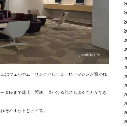
2
2
2
2
2
2
2
2
こにはウェルカムドリンクとしてコーヒーマシンが置かれ
2
2
時～６時まで休止。翌朝、出かける前にも頂くことができ
2
2
それぞれホットとアイス。
2
2