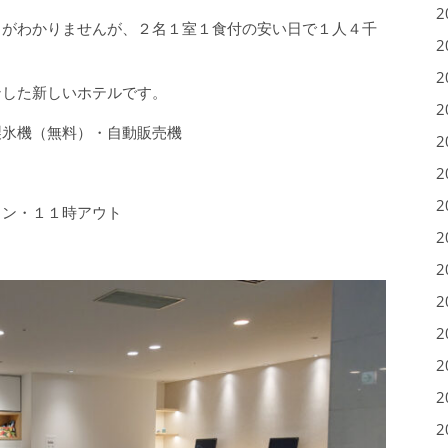
2
向がわかりませんが、２名１室１食付の安い日で１人４千
2
。
2
ンした新しいホテルです。
2
製氷機（無料）・自動販売機
2
2
2
イン・１１時アウト
2
2
2
2
2
2
2