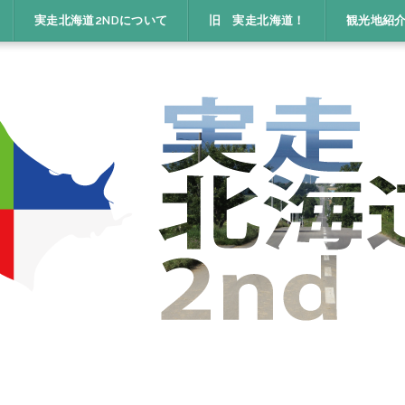
実走北海道2NDについて
旧 実走北海道！
観光地紹