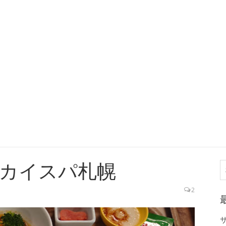
カイスパ札幌
索
2