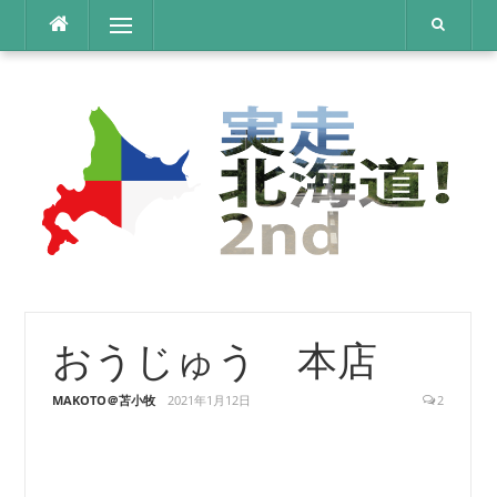
コ
メニュー
ン
テ
ン
ツ
へ
ス
キ
ッ
プ
おうじゅう 本店
MAKOTO＠苫小牧
2021年1月12日
2