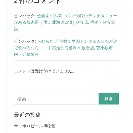
2 件のコメント
ピンバック:
金剛園和み亭 コスパの良いランチメニュー
がある焼肉屋 | 実走北海道2nd| 飲食店, 宿泊・飲食施
設
ピンバック:
らむらむ 苫小牧で生肉ジンギスカンを炭火
で食べるならココ | 実走北海道2nd 飲食店, 苫小牧市
内・近隣情報
コメントは受け付けていません。
検
索:
最近の投稿
サッポロビール博物館