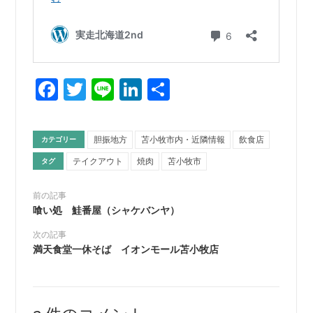
Facebook
Twitter
Line
LinkedIn
共
有
胆振地方
苫小牧市内・近隣情報
飲食店
カテゴリー
テイクアウト
焼肉
苫小牧市
タグ
前の記事
喰い処 鮭番屋（シャケバンヤ）
次の記事
満天食堂一休そば イオンモール苫小牧店