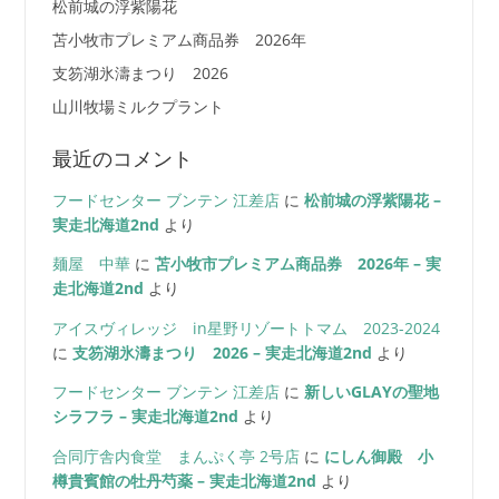
松前城の浮紫陽花
苫小牧市プレミアム商品券 2026年
支笏湖氷濤まつり 2026
山川牧場ミルクプラント
最近のコメント
フードセンター ブンテン 江差店
に
松前城の浮紫陽花 –
実走北海道2nd
より
麺屋 中華
に
苫小牧市プレミアム商品券 2026年 – 実
走北海道2nd
より
アイスヴィレッジ in星野リゾートトマム 2023-2024
に
支笏湖氷濤まつり 2026 – 実走北海道2nd
より
フードセンター ブンテン 江差店
に
新しいGLAYの聖地
シラフラ – 実走北海道2nd
より
合同庁舎内食堂 まんぷく亭 2号店
に
にしん御殿 小
樽貴賓館の牡丹芍薬 – 実走北海道2nd
より