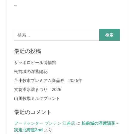
...
検
索:
最近の投稿
サッポロビール博物館
松前城の浮紫陽花
苫小牧市プレミアム商品券 2026年
支笏湖氷濤まつり 2026
山川牧場ミルクプラント
最近のコメント
フードセンター ブンテン 江差店
に
松前城の浮紫陽花 –
実走北海道2nd
より