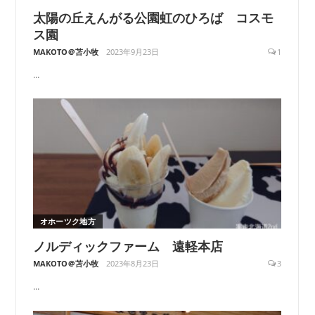
太陽の丘えんがる公園虹のひろば コスモ
ス園
MAKOTO＠苫小牧
2023年9月23日
1
...
オホーツク地方
ノルディックファーム 遠軽本店
MAKOTO＠苫小牧
2023年8月23日
3
...