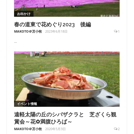
お出かけ
春の道東で花めぐり2023 後編
MAKOTO＠苫小牧
2023年6月18日
1
...
イベント情報
遠軽太陽の丘のシバザクラと 芝ざくら観
賞会～花✿満腹ひろば～
MAKOTO＠苫小牧
2020年5月3日
2