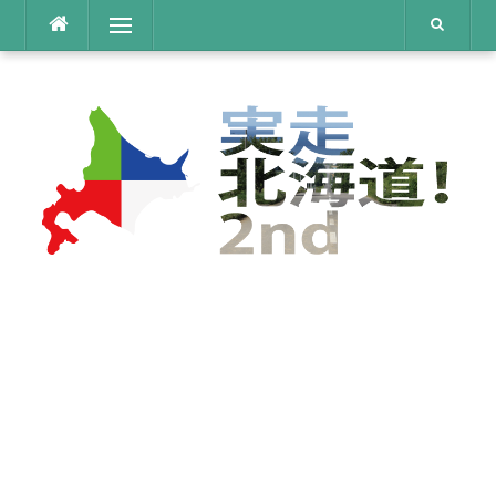
コ
メニュー
ン
テ
ン
ツ
へ
ス
キ
ッ
プ