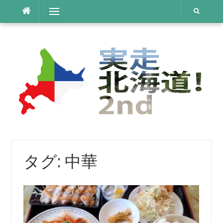
コ
メニュー
ン
テ
ン
ツ
へ
ス
キ
ッ
プ
タグ:
中華