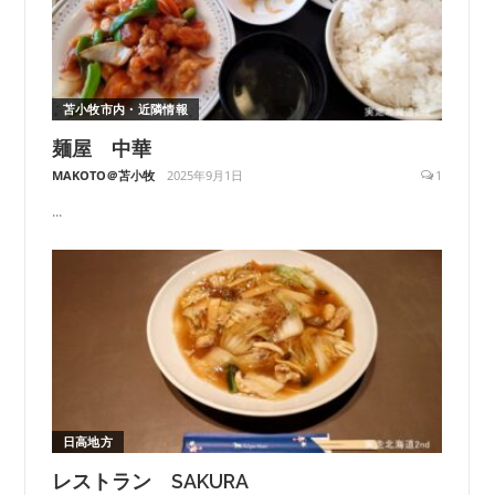
苫小牧市内・近隣情報
麺屋 中華
MAKOTO＠苫小牧
2025年9月1日
1
...
日高地方
レストラン SAKURA