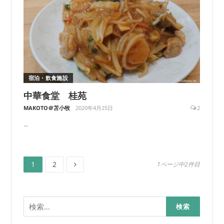
宿泊・飲食施設
中華食堂 桂苑
MAKOTO＠苫小牧
2020年4月25日
2
...
ペ
ペ
投
1
2
1ページ中2件目
ー
ー
ジ
ジ
稿
検
の
索: