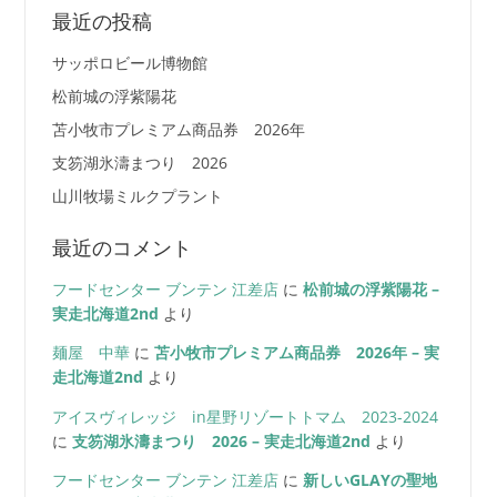
ペ
最近の投稿
ー
サッポロビール博物館
ジ
松前城の浮紫陽花
苫小牧市プレミアム商品券 2026年
送
支笏湖氷濤まつり 2026
り
山川牧場ミルクプラント
最近のコメント
フードセンター ブンテン 江差店
に
松前城の浮紫陽花 –
実走北海道2nd
より
麺屋 中華
に
苫小牧市プレミアム商品券 2026年 – 実
走北海道2nd
より
アイスヴィレッジ in星野リゾートトマム 2023-2024
に
支笏湖氷濤まつり 2026 – 実走北海道2nd
より
フードセンター ブンテン 江差店
に
新しいGLAYの聖地