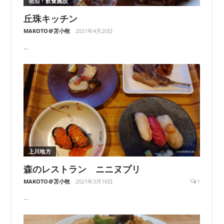
宿泊・飲食施設
丘珠キッチン
MAKOTO＠苫小牧
2021年4月20日
...
上川地方
森のレストラン ニニヌプリ
MAKOTO＠苫小牧
2021年3月16日
1
...