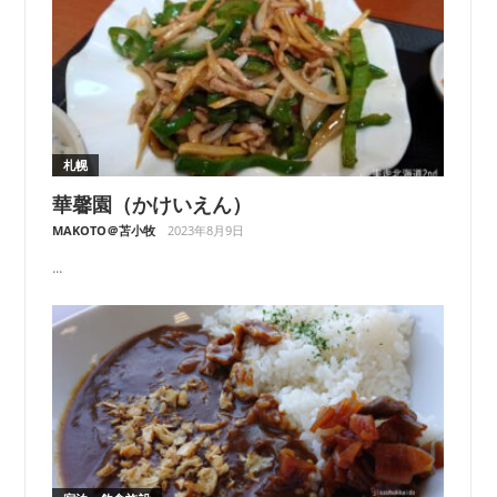
札幌
華馨園（かけいえん）
MAKOTO＠苫小牧
2023年8月9日
...