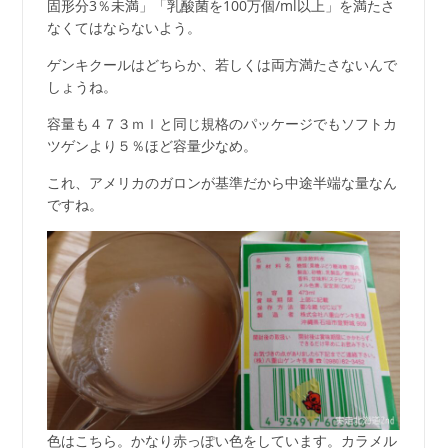
固形分3％未満」「乳酸菌を100万個/ml以上」を満たさ
なくてはならないよう。
ゲンキクールはどちらか、若しくは両方満たさないんで
しょうね。
容量も４７３ｍｌと同じ規格のパッケージでもソフトカ
ツゲンより５％ほど容量少なめ。
これ、アメリカのガロンが基準だから中途半端な量なん
ですね。
色はこちら。かなり赤っぽい色をしています。カラメル