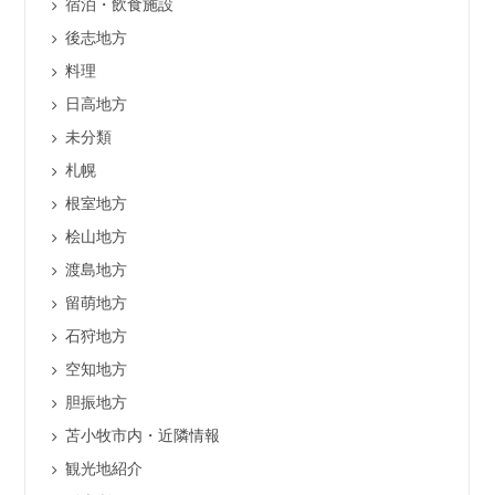
宿泊・飲食施設
後志地方
料理
日高地方
未分類
札幌
根室地方
桧山地方
渡島地方
留萌地方
石狩地方
空知地方
胆振地方
苫小牧市内・近隣情報
観光地紹介