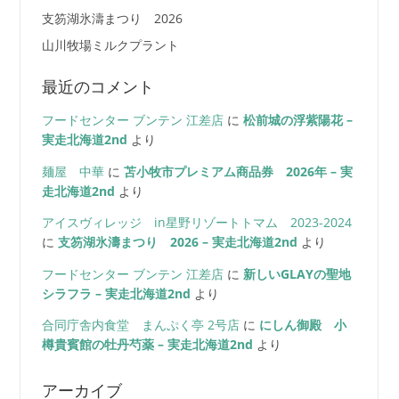
支笏湖氷濤まつり 2026
山川牧場ミルクプラント
最近のコメント
フードセンター ブンテン 江差店
に
松前城の浮紫陽花 –
実走北海道2nd
より
麺屋 中華
に
苫小牧市プレミアム商品券 2026年 – 実
走北海道2nd
より
アイスヴィレッジ in星野リゾートトマム 2023-2024
に
支笏湖氷濤まつり 2026 – 実走北海道2nd
より
フードセンター ブンテン 江差店
に
新しいGLAYの聖地
シラフラ – 実走北海道2nd
より
合同庁舎内食堂 まんぷく亭 2号店
に
にしん御殿 小
樽貴賓館の牡丹芍薬 – 実走北海道2nd
より
アーカイブ