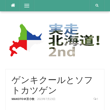
コ
メニュー
ン
テ
ン
ツ
へ
ス
キ
ッ
プ
ゲンキクールとソフ
トカツゲン
MAKOTO＠苫小牧
2023年7月23日
1