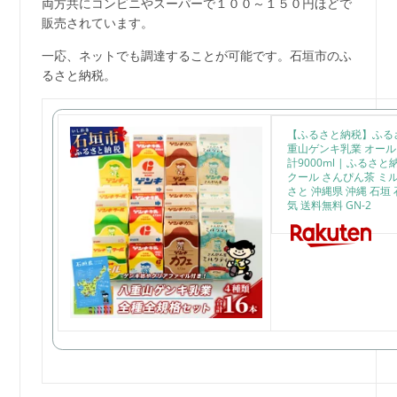
両方共にコンビニやスーパーで１００～１５０円ほどで
販売されています。
一応、ネットでも調達することが可能です。石垣市のふ
るさと納税。
【ふるさと納税】ふる
重山ゲンキ乳業 オール
計9000ml | ふるさ
クール さんぴん茶 ミ
さと 沖縄県 沖縄 石垣
気 送料無料 GN-2