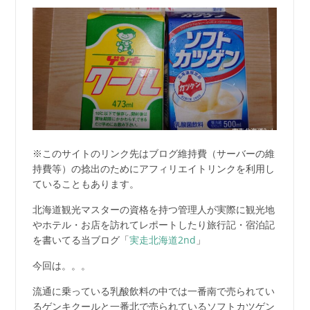
※このサイトのリンク先はブログ維持費（サーバーの維
持費等）の捻出のためにアフィリエイトリンクを利用し
ていることもあります。
北海道観光マスターの資格を持つ管理人が実際に観光地
やホテル・お店を訪れてレポートしたり旅行記・宿泊記
を書いてる当ブログ「
実走北海道2nd
」
今回は。。。
流通に乗っている乳酸飲料の中では一番南で売られてい
るゲンキクールと一番北で売られているソフトカツゲン