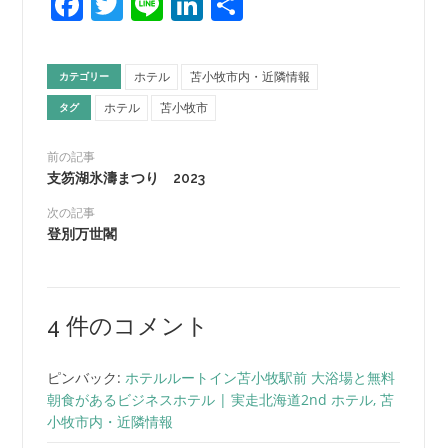
Facebook
Twitter
Line
LinkedIn
共
有
ホテル
苫小牧市内・近隣情報
カテゴリー
ホテル
苫小牧市
タグ
前の記事
支笏湖氷濤まつり 2023
次の記事
登別万世閣
4 件のコメント
ピンバック:
ホテルルートイン苫小牧駅前 大浴場と無料
朝食があるビジネスホテル | 実走北海道2nd ホテル, 苫
小牧市内・近隣情報