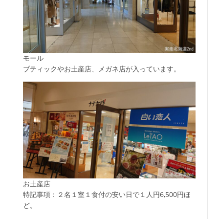
モール
ブティックやお土産店、メガネ店が入っています。
お土産店
特記事項：２名１室１食付の安い日で１人円6,500円ほ
ど。