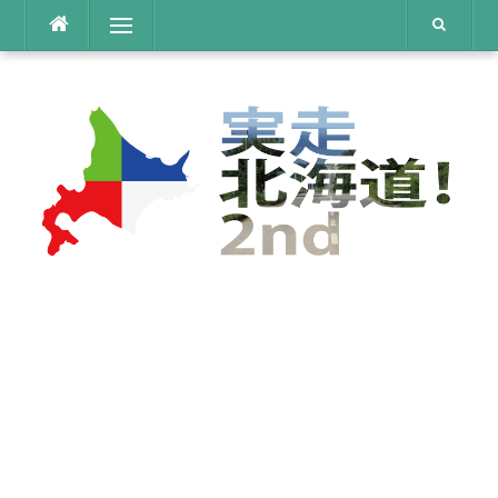
コ
メニュー
ン
テ
ン
ツ
へ
ス
キ
ッ
プ