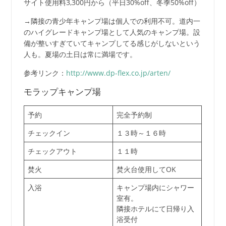
サイト使用料3,300円から（平日30%off、冬季50%off）
→隣接の青少年キャンプ場は個人での利用不可。道内一
のハイグレードキャンプ場として人気のキャンプ場。設
備が整いすぎていてキャンプしてる感じがしないという
人も。夏場の土日は常に満場です。
参考リンク：
http://www.dp-flex.co.jp/arten/
モラップキャンプ場
予約
完全予約制
チェックイン
１３時～１６時
チェックアウト
１１時
焚火
焚火台使用してOK
入浴
キャンプ場内にシャワー
室有。
隣接ホテルにて日帰り入
浴受付