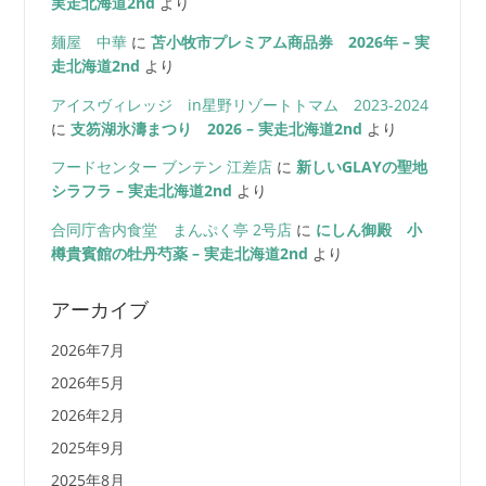
実走北海道2nd
より
麺屋 中華
に
苫小牧市プレミアム商品券 2026年 – 実
走北海道2nd
より
アイスヴィレッジ in星野リゾートトマム 2023-2024
に
支笏湖氷濤まつり 2026 – 実走北海道2nd
より
フードセンター ブンテン 江差店
に
新しいGLAYの聖地
シラフラ – 実走北海道2nd
より
合同庁舎内食堂 まんぷく亭 2号店
に
にしん御殿 小
樽貴賓館の牡丹芍薬 – 実走北海道2nd
より
アーカイブ
2026年7月
2026年5月
2026年2月
2025年9月
2025年8月