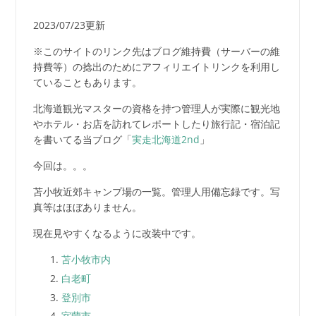
2023/07/23更新
※このサイトのリンク先はブログ維持費（サーバーの維
持費等）の捻出のためにアフィリエイトリンクを利用し
ていることもあります。
北海道観光マスターの資格を持つ管理人が実際に観光地
やホテル・お店を訪れてレポートしたり旅行記・宿泊記
を書いてる当ブログ「
実走北海道2nd
」
今回は。。。
苫小牧近郊キャンプ場の一覧。管理人用備忘録です。写
真等はほぼありません。
現在見やすくなるように改装中です。
苫小牧市内
白老町
登別市
室蘭市