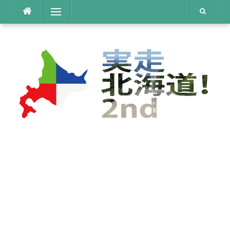
コ
メニュー
ン
テ
ン
ツ
へ
ス
キ
ッ
プ