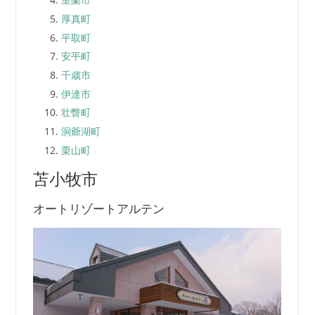
厚真町
平取町
安平町
千歳市
伊達市
壮瞥町
洞爺湖町
栗山町
苫小牧市
オートリゾートアルテン