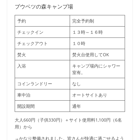
ブウベツの森キャンプ場
予約
完全予約制
チェックイン
１３時～１６時
チェックアウト
１０時
焚火
焚火台使用してOK
入浴
キャンプ場内にシャワー
室有。
コインランドリー
なし
車中泊
オートサイトあり
開設期間
通年
大人660円（子供330円）＋サイト使用料1,100円（6名
用）から
→かなり整備されました。皆さんが快適に過ごせるよう