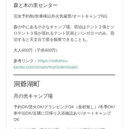
森と木の里センター
完全予約制/炊事棟以外火気厳禁/オートキャンプNG
森の中にある小さなキャンプ場。宿泊はテント２張とソ
ロテント３張が張れるテント区画とバンガローのみ。宿
泊すると天文台で星を観察できることも。
大人600円（子供400円）
参考リンク：
https://sobetsu-
kanko.com/onsen/moritokinosato
洞爺湖町
月の光キャンプ場
予約OK/焚火OK/グランピングOK（食材無し）/冬季OK/
車中泊OK/近隣に日帰り入浴施設あり/オートキャンプ
OK