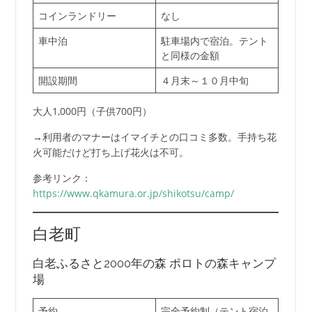
コインランドリー
なし
車中泊
駐車場内で宿泊。テント
と同様の金額
開設期間
４月末～１０月中旬
大人1,000円（子供700円）
→利用者のマナーはイマイチとの口コミ多数。手持ち花
火可能だけど打ち上げ花火は不可。
参考リンク：
https://www.qkamura.or.jp/shikotsu/camp/
白老町
白老ふるさと2000年の森 ポロトの森キャンプ
場
予約
完全予約制（テント宿泊