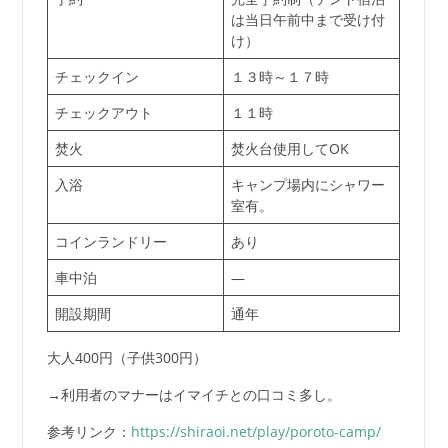
は当日午前中まで受け付
け）
チェックイン
１３時～１７時
チェックアウト
１１時
焚火
焚火台使用してOK
入浴
キャンプ場内にシャワー
室有。
コインランドリー
あり
車中泊
—
開設期間
通年
大人400円（子供300円）
→利用者のマナーはイマイチとの口コミ多し。
参考リンク：
https://shiraoi.net/play/poroto-camp/