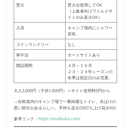
焚火
焚火台使用してOK
（上級者向けワイルドサ
イトのみ直火OK）
入浴
キャンプ場内にシャワー
室有。
コインランドリー
なし
車中泊
オートサイトあり
開設期間
４月～１０月
２３－２４年シーズンの
冬季は指定日のみ営業。
大人2,000円（子供1,000円）＋サイト使用料0円から
→自称道内のキャンプ場で一番綺麗なトイレ。水はけの
悪い部分があるらしい。手持ち花火OK打ち上げ花火NG
参考リンク：
https://asobuba.com/