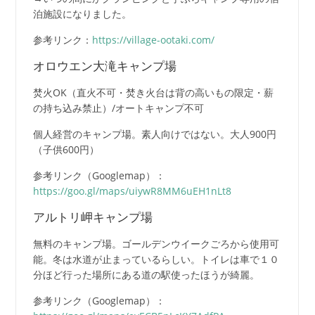
泊施設になりました。
参考リンク：
https://village-ootaki.com/
オロウエン大滝キャンプ場
焚火OK（直火不可・焚き火台は背の高いもの限定・薪
の持ち込み禁止）/オートキャンプ不可
個人経営のキャンプ場。素人向けではない。大人900円
（子供600円）
参考リンク（Googlemap）：
https://goo.gl/maps/uiywR8MM6uEH1nLt8
アルトリ岬キャンプ場
無料のキャンプ場。ゴールデンウイークごろから使用可
能。冬は水道が止まっているらしい。トイレは車で１０
分ほど行った場所にある道の駅使ったほうが綺麗。
参考リンク（Googlemap）：