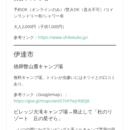
予約OK（オンラインのみ）/焚火OK（直火不可）/コイ
ンランドリー有/シャワー有
大人2,000円（子供1,000円）
参考リンク：
https://www.shikotuko.jp/
伊達市
徳舜瞥山麓キャンプ場
無料キャンプ場。トイレが虫嫌いにはキツイとの口コミ
あり。
参考リンク（Googlemap）：
https://goo.gl/maps/wot57v97tejrR8Dj8
ビレッジ大滝キャンプ場→廃止して「杜のリ
ゾート 丘の星ぞら」
→いつの間にかグランピングと手ぶらキャンプ専用の宿