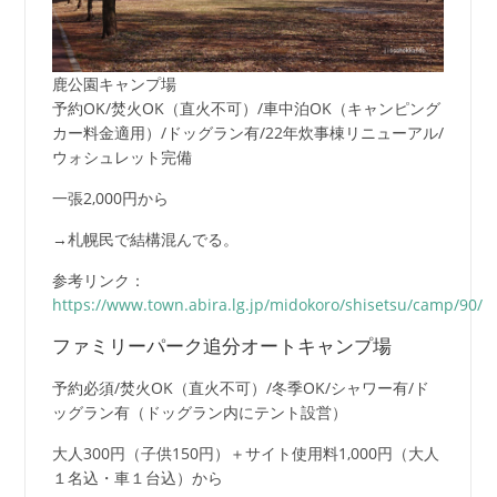
鹿公園キャンプ場
予約OK/焚火OK（直火不可）/車中泊OK（キャンピング
カー料金適用）/ドッグラン有/22年炊事棟リニューアル/
ウォシュレット完備
一張2,000円から
→札幌民で結構混んでる。
参考リンク：
https://www.town.abira.lg.jp/midokoro/shisetsu/camp/90/
ファミリーパーク追分オートキャンプ場
予約必須/焚火OK（直火不可）/冬季OK/シャワー有/ド
ッグラン有（ドッグラン内にテント設営）
大人300円（子供150円）＋サイト使用料1,000円（大人
１名込・車１台込）から