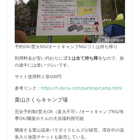
予約OK/焚火NG/オートキャンプNG/ゴミは持ち帰り
利用料金が安い代わりに
ゴミは全て持ち帰り
なので、旅
の途中には使いづらいです。
サイト使用料１張500円
参考リンク：
https://t-daria.com/parktop/camp.html
栗山さくらキャンプ場
完全予約制/焚火OK（直火不可）/オートキャンプNG/冬
季OK/隣接ホテルの大浴場利用可能
隣接する栗山温泉パラダイスヒルズが経営。滞在中の温
泉入り放題チケットも販売している。