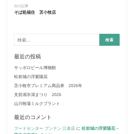
次の記事
そば処福住 苫小牧店
検
索:
最近の投稿
サッポロビール博物館
松前城の浮紫陽花
苫小牧市プレミアム商品券 2026年
支笏湖氷濤まつり 2026
山川牧場ミルクプラント
最近のコメント
フードセンター ブンテン 江差店
に
松前城の浮紫陽花 –