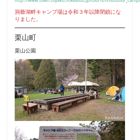
http://www.town.toyako.hokkaido.jp/tourism/outdoor_camp
洞爺湖畔キャンプ場は令和３年以降閉鎖にな
りました。
栗山町
栗山公園