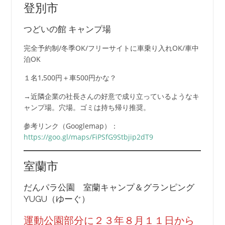
登別市
つどいの館 キャンプ場
完全予約制/冬季OK/フリーサイトに車乗り入れOK/車中
泊OK
１名1,500円＋車500円かな？
→近隣企業の社長さんの好意で成り立っているようなキ
ャンプ場。穴場。ゴミは持ち帰り推奨。
参考リンク（Googlemap）：
https://goo.gl/maps/FiPSfG9Stbjip2dT9
室蘭市
だんパラ公園 室蘭キャンプ＆グランピング
YUGU（ゆーぐ）
運動公園部分に２３年８月１１日から