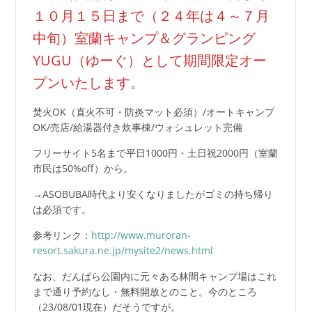
１０月１５日まで（２４年は４～７月
中旬）室蘭キャンプ＆グランピング
YUGU（ゆーぐ）として期間限定オー
プンいたします。
焚火OK（直火不可・防炎マット必須）/オートキャンプ
OK/売店/給湯器付き炊事棟/ウォシュレット完備
フリーサイト5名まで平日1000円・土日祝2000円（室蘭
市民は50%off）から。
→ASOBUBA時代より安くなりましたがゴミの持ち帰り
は必須です。
参考リンク：
http://www.muroran-
resort.sakura.ne.jp/mysite2/news.html
なお、だんぱら公園内に元々ある林間キャンプ場はこれ
まで通り予約なし・無料開放とのこと。今のところ
（23/08/01現在）だそうですが。