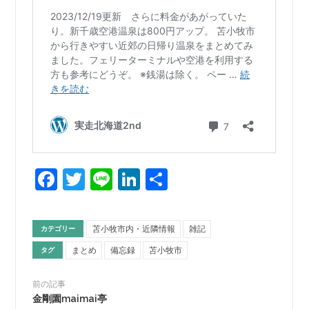
Facebook
Twitter
Line
LinkedIn
共
有
苫小牧市内・近隣情報
雑記
カテゴリー
まとめ
備忘録
苫小牧市
タグ
前の記事
金剛園maimai亭