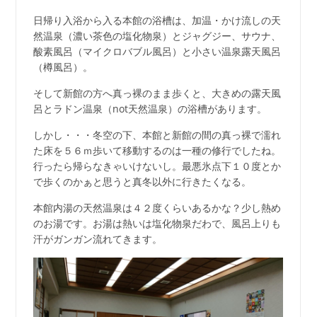
日帰り入浴から入る本館の浴槽は、加温・かけ流しの天
然温泉（濃い茶色の塩化物泉）とジャグジー、サウナ、
酸素風呂（マイクロバブル風呂）と小さい温泉露天風呂
（樽風呂）。
そして新館の方へ真っ裸のまま歩くと、大きめの露天風
呂とラドン温泉（not天然温泉）の浴槽があります。
しかし・・・冬空の下、本館と新館の間の真っ裸で濡れ
た床を５６ｍ歩いて移動するのは一種の修行でしたね。
行ったら帰らなきゃいけないし。最悪氷点下１０度とか
で歩くのかぁと思うと真冬以外に行きたくなる。
本館内湯の天然温泉は４２度くらいあるかな？少し熱め
のお湯です。お湯は熱いは塩化物泉だわで、風呂上りも
汗がガンガン流れてきます。