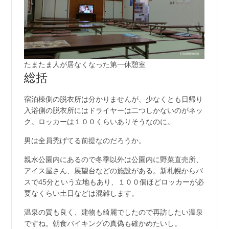
たまたま人が居なくなった第一休憩室
総括
宿泊棟側の脱衣所は分かりませんが、少なくとも日帰り
入浴側の脱衣所にはドライヤーは二つしかないのがネッ
ク。ロッカーは１００くらいありそうなのに。
男は全員禿げてる前提なのだろうか。
親水公園内にあるので冬季以外は公園内に野菜直売所、
アイス屋さん、展望台などの施設がある。新札幌からバ
スで45分という立地もあり、１００個ほどロッカーが必
要なくらい土日などは混雑します。
温泉の質も良く、建物も綺麗でしたので再訪したい温泉
ですね。朝食バイキングの真偽も確かめたいし。