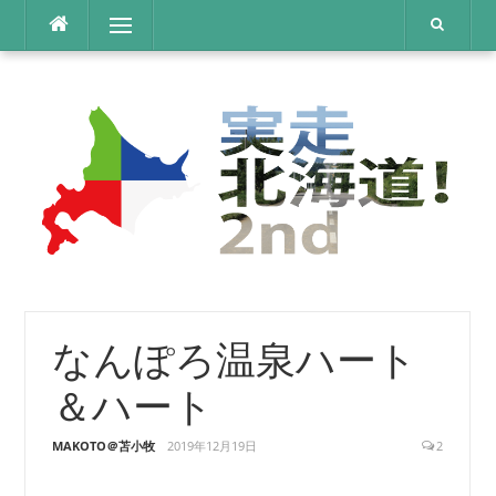
コ
メニュー
ン
テ
ン
ツ
へ
ス
キ
ッ
プ
なんぽろ温泉ハート
＆ハート
MAKOTO＠苫小牧
2019年12月19日
2