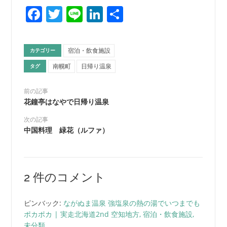
Facebook
Twitter
Line
LinkedIn
共
有
宿泊・飲食施設
カテゴリー
南幌町
日帰り温泉
タグ
前の記事
花鐘亭はなやで日帰り温泉
次の記事
中国料理 緑花（ルファ）
2 件のコメント
ピンバック:
ながぬま温泉 強塩泉の熱の湯でいつまでも
ポカポカ | 実走北海道2nd 空知地方, 宿泊・飲食施設,
未分類