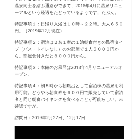
温泉同士を結ぶ通路ができて、2018年4月に温泉リニュ
ーアルという経過をたどっているようです。たぶん。
特記事項１：日帰り入浴は１０時～２２時。大人６５０
円。（2019年12月現在）
特記事項２：宿泊は２名１室の１泊朝食付きの民宿タイ
プ（バス・トイレなし）のお部屋で１人５０００円か
ら。部屋食付きだと８０００円から。
特記事項３：本館のお風呂は2018年4月リニューアルオ
ープン。
特記事項４：朝５時から朝風呂として宿泊棟の温泉を利
用可能。どうやら朝食券を６００円で販売していて宿泊
者と同じ朝食バイキングを食べることが可能らしい。未
確認ですが。
訪問日：2019年2月27日、12月17日