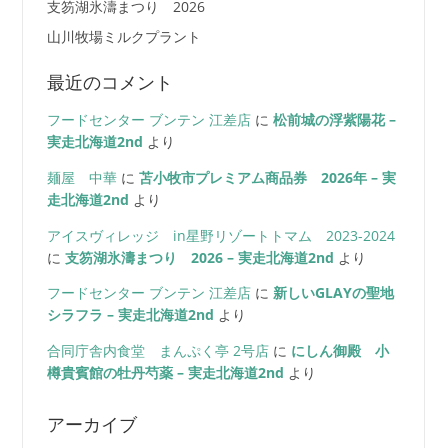
支笏湖氷濤まつり 2026
山川牧場ミルクプラント
最近のコメント
フードセンター ブンテン 江差店
に
松前城の浮紫陽花 –
実走北海道2nd
より
麺屋 中華
に
苫小牧市プレミアム商品券 2026年 – 実
走北海道2nd
より
アイスヴィレッジ in星野リゾートトマム 2023-2024
に
支笏湖氷濤まつり 2026 – 実走北海道2nd
より
フードセンター ブンテン 江差店
に
新しいGLAYの聖地
シラフラ – 実走北海道2nd
より
合同庁舎内食堂 まんぷく亭 2号店
に
にしん御殿 小
樽貴賓館の牡丹芍薬 – 実走北海道2nd
より
アーカイブ