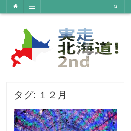
コ
メニュー
ン
テ
ン
ツ
へ
ス
キ
ッ
プ
タグ:
１２月