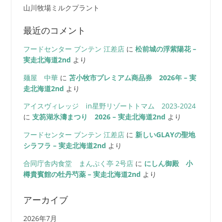
山川牧場ミルクプラント
最近のコメント
フードセンター ブンテン 江差店
に
松前城の浮紫陽花 –
実走北海道2nd
より
麺屋 中華
に
苫小牧市プレミアム商品券 2026年 – 実
走北海道2nd
より
アイスヴィレッジ in星野リゾートトマム 2023-2024
に
支笏湖氷濤まつり 2026 – 実走北海道2nd
より
フードセンター ブンテン 江差店
に
新しいGLAYの聖地
シラフラ – 実走北海道2nd
より
合同庁舎内食堂 まんぷく亭 2号店
に
にしん御殿 小
樽貴賓館の牡丹芍薬 – 実走北海道2nd
より
アーカイブ
2026年7月