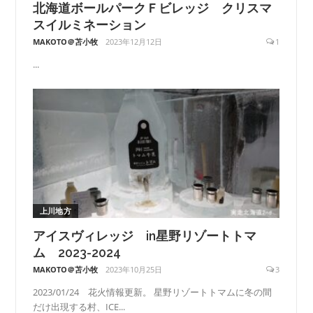
北海道ボールパークＦビレッジ クリスマ
スイルミネーション
MAKOTO＠苫小牧
2023年12月12日
1
...
上川地方
アイスヴィレッジ in星野リゾートトマ
ム 2023-2024
MAKOTO＠苫小牧
2023年10月25日
3
2023/01/24 花火情報更新。 星野リゾートトマムに冬の間
だけ出現する村、ICE...