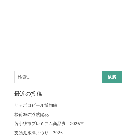
...
検
索:
最近の投稿
サッポロビール博物館
松前城の浮紫陽花
苫小牧市プレミアム商品券 2026年
支笏湖氷濤まつり 2026