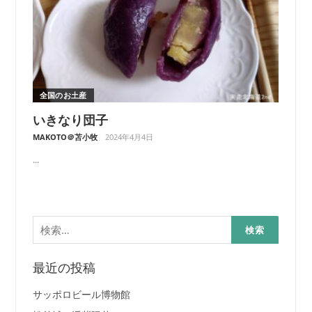
全国のお土産
いきなり団子
MAKOTO＠苫小牧
2024年4月4日
...
検
索:
最近の投稿
サッポロビール博物館