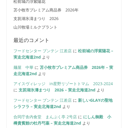
松前城の浮紫陽花
苫小牧市プレミアム商品券 2026年
支笏湖氷濤まつり 2026
山川牧場ミルクプラント
最近のコメント
フードセンター ブンテン 江差店
に
松前城の浮紫陽花 –
実走北海道2nd
より
麺屋 中華
に
苫小牧市プレミアム商品券 2026年 – 実
走北海道2nd
より
アイスヴィレッジ in星野リゾートトマム 2023-2024
に
支笏湖氷濤まつり 2026 – 実走北海道2nd
より
フードセンター ブンテン 江差店
に
新しいGLAYの聖地
シラフラ – 実走北海道2nd
より
合同庁舎内食堂 まんぷく亭 2号店
に
にしん御殿 小
樽貴賓館の牡丹芍薬 – 実走北海道2nd
より