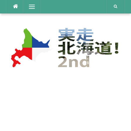
コ
メニュー
ン
テ
ン
ツ
へ
ス
キ
ッ
プ