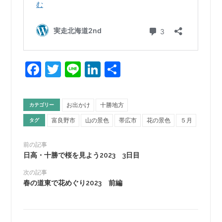
Facebook
Twitter
Line
LinkedIn
共
有
お出かけ
十勝地方
カテゴリー
富良野市
山の景色
帯広市
花の景色
５月
タグ
前の記事
日高・十勝で桜を見よう2023 3日目
次の記事
春の道東で花めぐり2023 前編