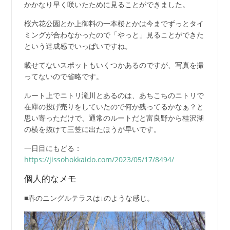
かかなり早く咲いたために見ることができました。
桜六花公園とか上御料の一本桜とかは今までずっとタイ
ミングが合わなかったので「やっと」見ることができた
という達成感でいっぱいですね。
載せてないスポットもいくつかあるのですが、写真を撮
ってないので省略です。
ルート上でニトリ滝川とあるのは、あちこちのニトリで
在庫の投げ売りをしていたので何か残ってるかなぁ？と
思い寄っただけで、通常のルートだと富良野から桂沢湖
の横を抜けて三笠に出たほうが早いです。
一日目にもどる：
https://jissohokkaido.com/2023/05/17/8494/
個人的なメモ
■春のニングルテラスは↓のような感じ。