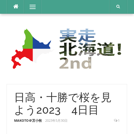
コ
メニュー
ン
テ
ン
ツ
へ
ス
キ
ッ
プ
日高・十勝で桜を見
よう2023 4日目
MAKOTO＠苫小牧
2023年5月30日
1