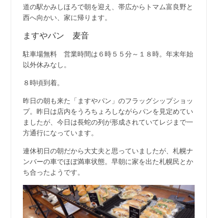
道の駅かみしほろで朝を迎え、帯広からトマム富良野と
西へ向かい、家に帰ります。
ますやパン 麦音
駐車場無料 営業時間は６時５５分～１８時。年末年始
以外休みなし。
８時頃到着。
昨日の朝も来た「ますやパン」のフラッグシップショッ
プ。昨日は店内をうろちょろしながらパンを見定めてい
ましたが、今日は長蛇の列が形成されていてレジまで一
方通行になっています。
連休初日の朝だから大丈夫と思っていましたが、札幌ナ
ンバーの車でほぼ満車状態。早朝に家を出た札幌民とか
ち合ったようです。