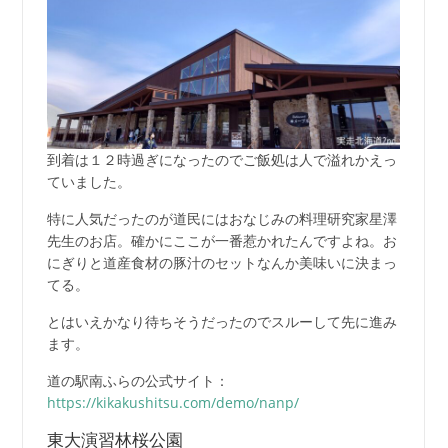
到着は１２時過ぎになったのでご飯処は人で溢れかえっ
ていました。
特に人気だったのが道民にはおなじみの料理研究家星澤
先生のお店。確かにここが一番惹かれたんですよね。お
にぎりと道産食材の豚汁のセットなんか美味いに決まっ
てる。
とはいえかなり待ちそうだったのでスルーして先に進み
ます。
道の駅南ふらの公式サイト：
https://kikakushitsu.com/demo/nanp/
東大演習林桜公園