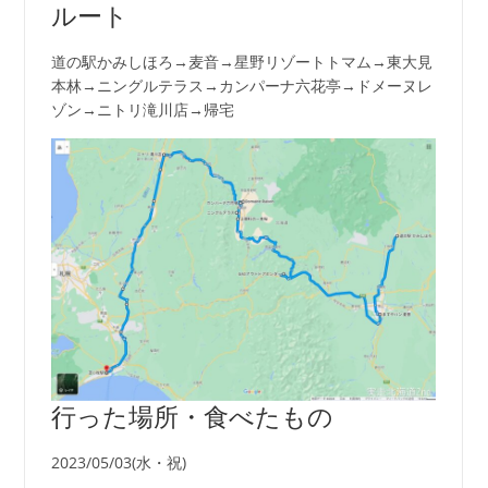
ルート
道の駅かみしほろ→麦音→星野リゾートトマム→東大見
本林→ニングルテラス→カンパーナ六花亭→ドメーヌレ
ゾン→ニトリ滝川店→帰宅
行った場所・食べたもの
2023/05/03(水・祝)