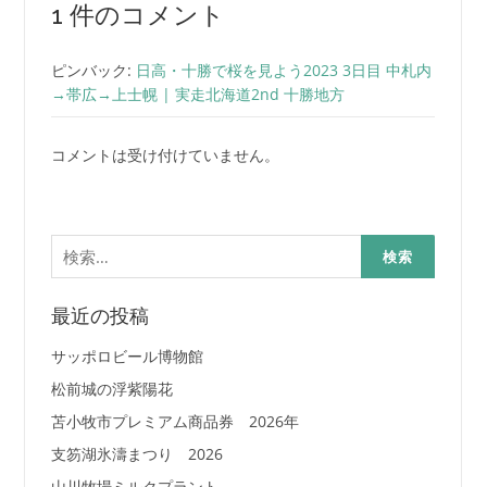
1 件のコメント
ピンバック:
日高・十勝で桜を見よう2023 3日目 中札内
→帯広→上士幌 | 実走北海道2nd 十勝地方
コメントは受け付けていません。
検
索:
最近の投稿
サッポロビール博物館
松前城の浮紫陽花
苫小牧市プレミアム商品券 2026年
支笏湖氷濤まつり 2026
山川牧場ミルクプラント