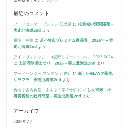
最近のコメント
フードセンター ブンテン 江差店
に
松前城の浮紫陽花 –
実走北海道2nd
より
麺屋 中華
に
苫小牧市プレミアム商品券 2026年 – 実
走北海道2nd
より
アイスヴィレッジ in星野リゾートトマム 2023-2024
に
支笏湖氷濤まつり 2026 – 実走北海道2nd
より
フードセンター ブンテン 江差店
に
新しいGLAYの聖地
シラフラ – 実走北海道2nd
より
合同庁舎内食堂 まんぷく亭 2号店
に
にしん御殿 小
樽貴賓館の牡丹芍薬 – 実走北海道2nd
より
アーカイブ
2026年7月