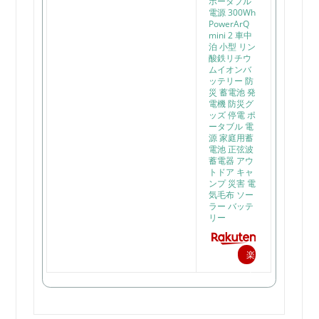
ポータブル
電源 300Wh
PowerArQ
mini 2 車中
泊 小型 リン
酸鉄リチウ
ムイオンバ
ッテリー 防
災 蓄電池 発
電機 防災グ
ッズ 停電 ポ
ータブル 電
源 家庭用蓄
電池 正弦波
蓄電器 アウ
トドア キャ
ンプ 災害 電
気毛布 ソー
ラー バッテ
リー
楽
天
で
購