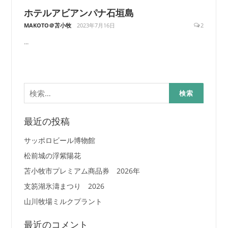
ホテルアビアンパナ石垣島
MAKOTO＠苫小牧
2023年7月16日
2
...
検
索:
最近の投稿
サッポロビール博物館
松前城の浮紫陽花
苫小牧市プレミアム商品券 2026年
支笏湖氷濤まつり 2026
山川牧場ミルクプラント
最近のコメント