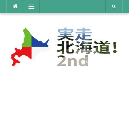
コ
メニュー
ン
テ
ン
ツ
へ
ス
キ
ッ
プ