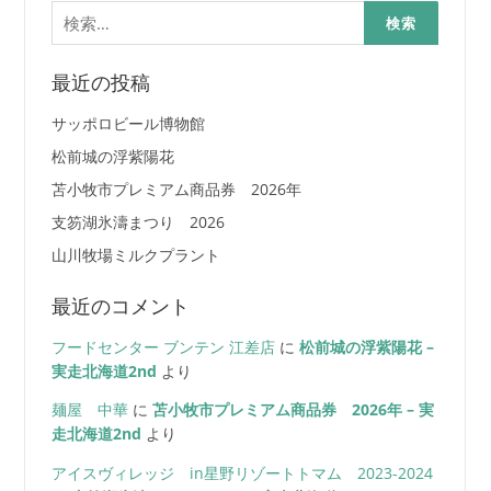
検
索:
最近の投稿
サッポロビール博物館
松前城の浮紫陽花
苫小牧市プレミアム商品券 2026年
支笏湖氷濤まつり 2026
山川牧場ミルクプラント
最近のコメント
フードセンター ブンテン 江差店
に
松前城の浮紫陽花 –
実走北海道2nd
より
麺屋 中華
に
苫小牧市プレミアム商品券 2026年 – 実
走北海道2nd
より
アイスヴィレッジ in星野リゾートトマム 2023-2024