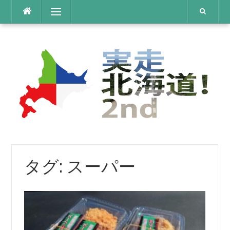
コ
メニュー
ン
テ
ン
ツ
へ
ス
キ
ッ
プ
タグ:
スーパー