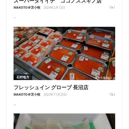
スーパーダイイチ ココノススキノ店
MAKOTO＠苫小牧
2024年2月12日
1
...
石狩地方
フレッシュイン グローブ 長沼店
MAKOTO＠苫小牧
2023年11月25日
2
...