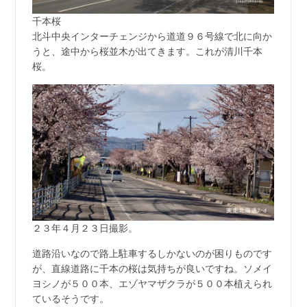
千本桜
北斗中央インターチェンジから道道９６号線で北に向か
うと、途中から桜並木が出てきます。これが清川千本
桜。
２３年４月２３日撮影。
道路沿いなので路上駐車するしかないのが困りものです
が、直線道路に千本の桜は気持ちが良いですね。ソメイ
ヨシノが５００本、エゾヤマザクラが５００本植えられ
ているそうです。