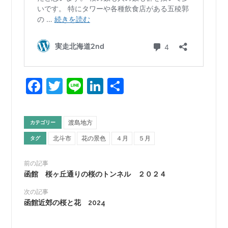
Facebook
Twitter
Line
LinkedIn
共
有
渡島地方
カテゴリー
北斗市
花の景色
４月
５月
タグ
前の記事
函館 桜ヶ丘通りの桜のトンネル ２０２４
次の記事
函館近郊の桜と花 2024