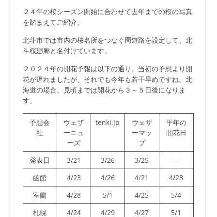
２４年の桜シーズン開始に合わせて去年までの桜の写真
を踏まえてご紹介。
北斗市では市内の桜名所をつなぐ周遊路を設定して、北
斗桜廻廊と名付けています。
２０２４年の開花予報は以下の通り。当初の予想より開
花が遅れましたが、それでも今年も若干早めですね。北
海道の場合、見頃までは開花から３～５日後になりま
す。
予想会
ウェザ
tenki.jp
ウェザ
平年の
社
ーニュ
ーマッ
開花日
ーズ
プ
発表日
3/21
3/26
3/25
—
函館
4/23
4/26
4/21
4/28
室蘭
4/28
5/1
4/25
5/4
札幌
4/24
4/29
4/27
5/1