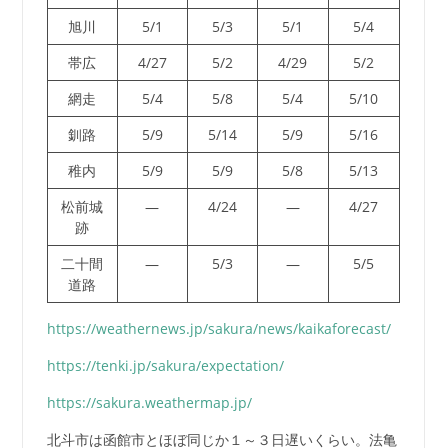
旭川
5/1
5/3
5/1
5/4
帯広
4/27
5/2
4/29
5/2
網走
5/4
5/8
5/4
5/10
釧路
5/9
5/14
5/9
5/16
稚内
5/9
5/9
5/8
5/13
松前城
—
4/24
—
4/27
跡
二十間
—
5/3
—
5/5
道路
https://weathernews.jp/sakura/news/kaikaforecast/
https://tenki.jp/sakura/expectation/
https://sakura.weathermap.jp/
北斗市は函館市とほぼ同じか１～３日遅いくらい。法亀