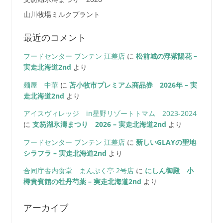
山川牧場ミルクプラント
最近のコメント
フードセンター ブンテン 江差店
に
松前城の浮紫陽花 –
実走北海道2nd
より
麺屋 中華
に
苫小牧市プレミアム商品券 2026年 – 実
走北海道2nd
より
アイスヴィレッジ in星野リゾートトマム 2023-2024
に
支笏湖氷濤まつり 2026 – 実走北海道2nd
より
フードセンター ブンテン 江差店
に
新しいGLAYの聖地
シラフラ – 実走北海道2nd
より
合同庁舎内食堂 まんぷく亭 2号店
に
にしん御殿 小
樽貴賓館の牡丹芍薬 – 実走北海道2nd
より
アーカイブ