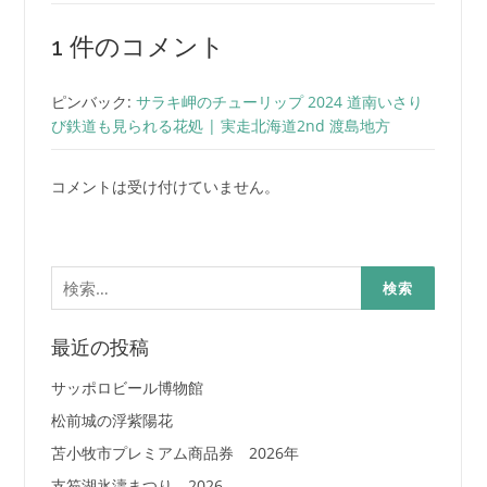
1 件のコメント
ピンバック:
サラキ岬のチューリップ 2024 道南いさり
び鉄道も見られる花処 | 実走北海道2nd 渡島地方
コメントは受け付けていません。
検
索:
最近の投稿
サッポロビール博物館
松前城の浮紫陽花
苫小牧市プレミアム商品券 2026年
支笏湖氷濤まつり 2026