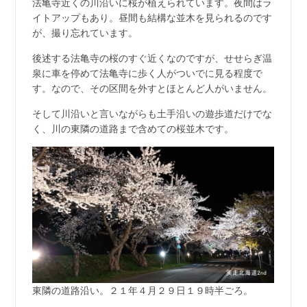
法亀寺近くの川沿いに桜が植えられています。夜間はラ
イトアップもあり。昼間も結構な並木を見られるのです
が、撮り忘れています。
後述する法亀寺の桜のすぐ近くなのですが、せせらぎ温
泉に車を停めて法亀寺に歩く人がついでに見る程度で
す。なので、その区間を外すとほとんど人がいません。
そして川沿いと言いながらも土手沿いの遊歩道だけでな
く、川の東隣の道路まで含めての桜並木です。
東隣の道路沿い。２１年４月２９日１９時半ごろ。