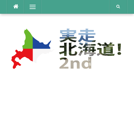
コ
メニュー
ン
テ
ン
ツ
へ
ス
キ
ッ
プ