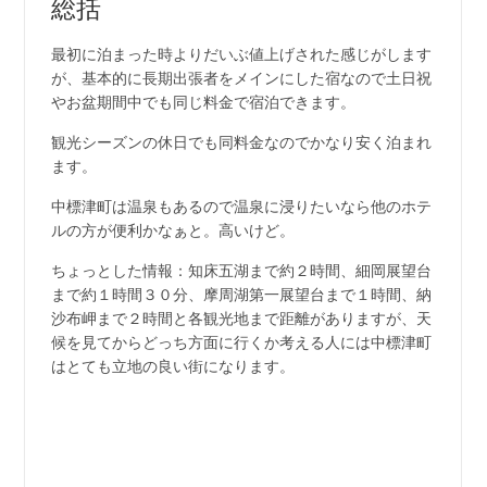
総括
最初に泊まった時よりだいぶ値上げされた感じがします
が、基本的に長期出張者をメインにした宿なので土日祝
やお盆期間中でも同じ料金で宿泊できます。
観光シーズンの休日でも同料金なのでかなり安く泊まれ
ます。
中標津町は温泉もあるので温泉に浸りたいなら他のホテ
ルの方が便利かなぁと。高いけど。
ちょっとした情報：知床五湖まで約２時間、細岡展望台
まで約１時間３０分、摩周湖第一展望台まで１時間、納
沙布岬まで２時間と各観光地まで距離がありますが、天
候を見てからどっち方面に行くか考える人には中標津町
はとても立地の良い街になります。