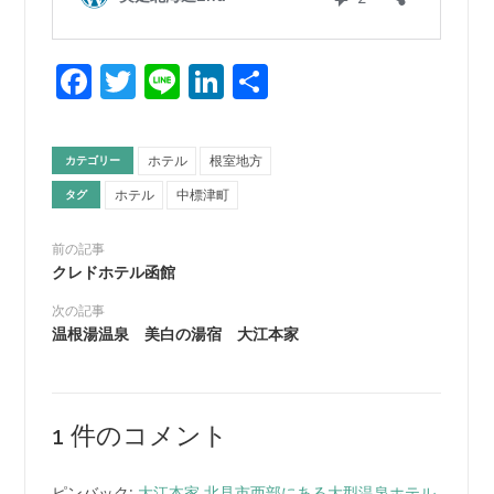
Facebook
Twitter
Line
LinkedIn
共
有
ホテル
根室地方
カテゴリー
ホテル
中標津町
タグ
前の記事
クレドホテル函館
次の記事
温根湯温泉 美白の湯宿 大江本家
1 件のコメント
ピンバック:
大江本家 北見市西部にある大型温泉ホテル