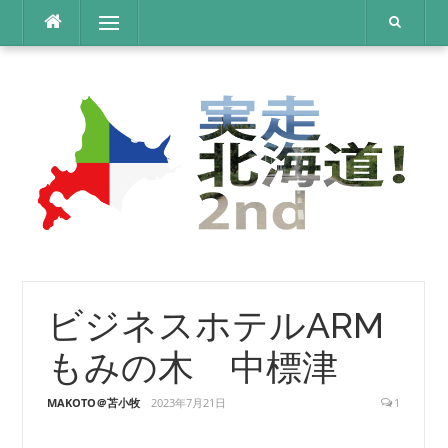
コ
メニュー
ン
テ
ン
ツ
へ
ス
キ
ッ
プ
ビジネスホテルARM
もみの木 中標津
MAKOTO＠苫小牧
2023年7月21日
1