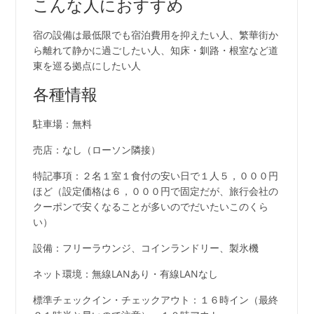
こんな人におすすめ
宿の設備は最低限でも宿泊費用を抑えたい人、繁華街か
ら離れて静かに過ごしたい人、知床・釧路・根室など道
東を巡る拠点にしたい人
各種情報
駐車場：無料
売店：なし（ローソン隣接）
特記事項：２名１室１食付の安い日で１人５，０００円
ほど（設定価格は６，０００円で固定だが、旅行会社の
クーポンで安くなることが多いのでだいたいこのくら
い）
設備：フリーラウンジ、コインランドリー、製氷機
ネット環境：無線LANあり・有線LANなし
標準チェックイン・チェックアウト：１６時イン（最終