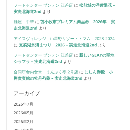
フードセンター ブンテン 江差店
に
松前城の浮紫陽花 –
実走北海道2nd
より
麺屋 中華
に
苫小牧市プレミアム商品券 2026年 – 実
走北海道2nd
より
アイスヴィレッジ in星野リゾートトマム 2023-2024
に
支笏湖氷濤まつり 2026 – 実走北海道2nd
より
フードセンター ブンテン 江差店
に
新しいGLAYの聖地
シラフラ – 実走北海道2nd
より
合同庁舎内食堂 まんぷく亭 2号店
に
にしん御殿 小
樽貴賓館の牡丹芍薬 – 実走北海道2nd
より
アーカイブ
2026年7月
2026年5月
2026年2月