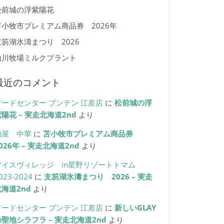
松前城の浮紫陽花
苫小牧市プレミアム商品券 2026年
支笏湖氷濤まつり 2026
山川牧場ミルクプラント
最近のコメント
フードセンター ブンテン 江差店
に
松前城の浮
陽花 – 実走北海道2nd
より
麺屋 中華
に
苫小牧市プレミアム商品券
026年 – 実走北海道2nd
より
アイスヴィレッジ in星野リゾートトマム
023-2024
に
支笏湖氷濤まつり 2026 – 実走
北海道2nd
より
フードセンター ブンテン 江差店
に
新しいGLAY
の聖地シラフラ – 実走北海道2nd
より