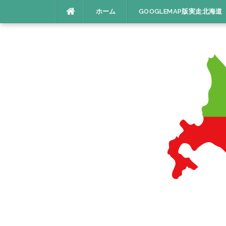
コ
ホーム
GOOGLEMAP版実走北海道
ン
テ
ン
ツ
へ
ス
キ
ッ
プ