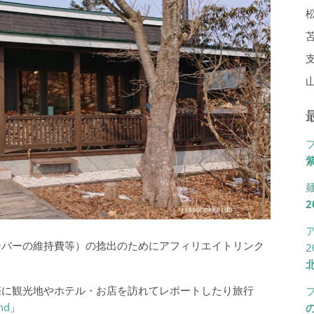
紫
2
ーバーの維持費等）の捻出のためにアフィリエイトリンク
2
際に観光地やホテル・お店を訪れてレポートしたり旅行
nd
」