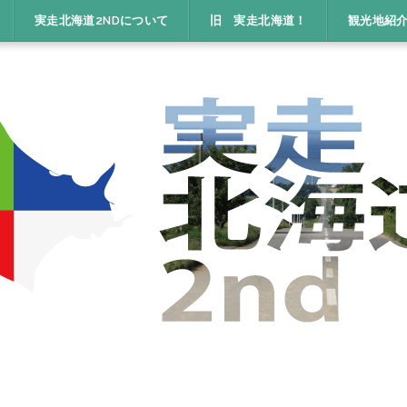
実走北海道2NDについて
旧 実走北海道！
観光地紹