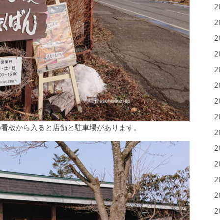
2
2
2
2
2
2
2
2
の看板から入ると店舗と駐車場があります。
2
2
2
2
2
2