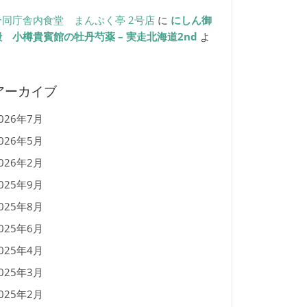
合同庁舎内食堂 まんぷく亭 2号店
に
にしん御
殿 小樽貴賓館の牡丹芍薬 – 実走北海道2nd
よ
り
アーカイブ
026年7月
026年5月
026年2月
025年9月
025年8月
025年6月
025年4月
025年3月
025年2月