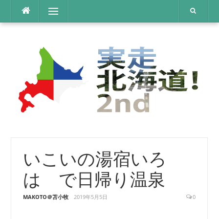
コ
メニュー
ン
テ
ン
ツ
へ
ス
キ
ッ
プ
いこいの湯宿いろ
は で日帰り温泉
MAKOTO＠苫小牧
2019年5月5日
0