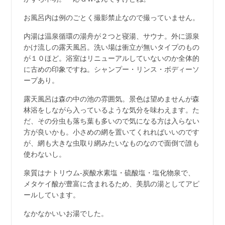
お風呂内は例のごとく撮影禁止なので撮っていません。
内湯は温泉循環の湯舟が２つと寝湯、サウナ。外に源泉
かけ流しの露天風呂。洗い場は衝立が無いタイプのもの
が１０ほど。浴室はリニューアルしていないのか全体的
に古めの印象ですね。シャンプー・リンス・ボディーソ
ープあり。
露天風呂は森の中の池の雰囲気。景色は望めませんが森
林浴をしながら入っているような気分を味わえます。た
だ、その分虫も落ち葉も多いので気になる方は入らない
方が良いかも。小さめの網を置いてくれればいいのです
が、網も大きな虫取り網みたいなものなので面倒で誰も
使わないし。
泉質はナトリウム-炭酸水素塩・硫酸塩・塩化物泉で、
メタケイ酸が豊富に含まれるため、美肌の湯としてアピ
ールしています。
なかなかいいお湯でした。