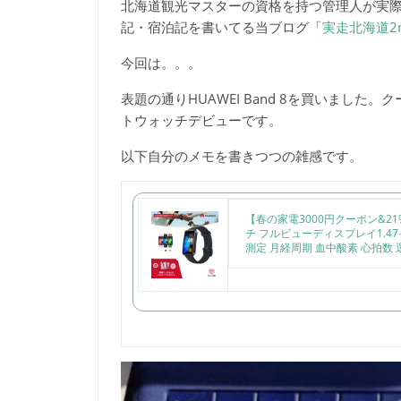
北海道観光マスターの資格を持つ管理人が実
記・宿泊記を書いてる当ブログ「
実走北海道2
今回は。。。
表題の通りHUAWEI Band 8を買いまし
トウォッチデビューです。
以下自分のメモを書きつつの雑感です。
【春の家電3000円クーポン&21%
チ フルビューディスプレイ1.47
測定 月経周期 血中酸素 心拍数 運動