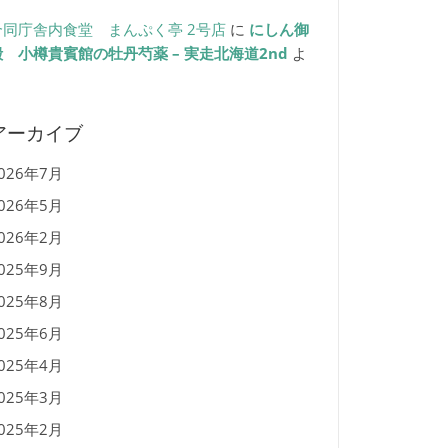
合同庁舎内食堂 まんぷく亭 2号店
に
にしん御
殿 小樽貴賓館の牡丹芍薬 – 実走北海道2nd
よ
り
アーカイブ
026年7月
026年5月
026年2月
025年9月
025年8月
025年6月
025年4月
025年3月
025年2月