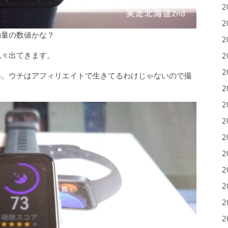
2
2
動量の数値かな？
2
色々出てきます。
2
2
い。ウチはアフィリエイトで生きてるわけじゃないので撮
2
2
2
2
2
2
2
2
2