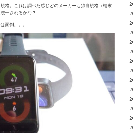
2
自規格。これは調べた感じどのメーカーも独自規格（端末
ら統一されるかな？
2
2
のは面倒。。。
2
2
2
2
2
2
2
2
2
2
2