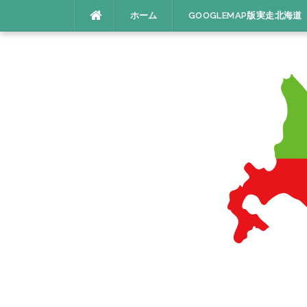
コ
ホーム
GOOGLEMAP版実走北海道
ン
テ
ン
ツ
へ
ス
キ
ッ
プ