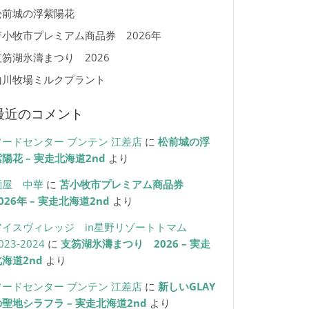
松前城の浮紫陽花
苫小牧市プレミアム商品券 2026年
支笏湖氷濤まつり 2026
山川牧場ミルクプラント
最近のコメント
フードセンター ブンテン 江差店
に
松前城の浮
陽花 – 実走北海道2nd
より
麺屋 中華
に
苫小牧市プレミアム商品券
026年 – 実走北海道2nd
より
アイスヴィレッジ in星野リゾートトマム
023-2024
に
支笏湖氷濤まつり 2026 – 実走
北海道2nd
より
フードセンター ブンテン 江差店
に
新しいGLAY
の聖地シラフラ – 実走北海道2nd
より