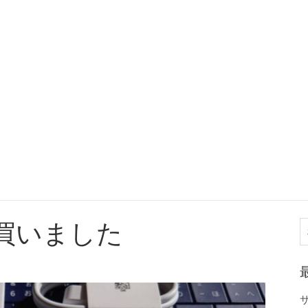
8 買いました
索