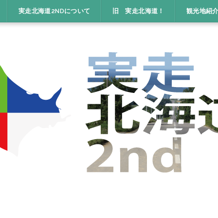
実走北海道2NDについて
旧 実走北海道！
観光地紹