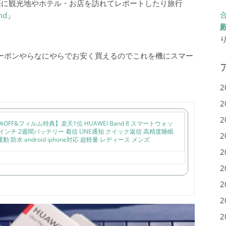
際に観光地やホテル・お店を訪れてレポートしたり旅行
nd
」
た。クーポンやらなにやらでお安く買えるのでこれを機にスマー
2
2
2
OFF&フィルム特典】楽天1位 HUAWEI Band 8 スマートウォッ
インチ 2週間バッテリー 着信 LINE通知 クイック返信 高精度睡眠
2
 防水 android iphone対応 超軽量 レディース メンズ
2
2
2
2
2