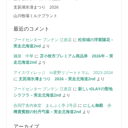
支笏湖氷濤まつり 2026
山川牧場ミルクプラント
最近のコメント
フードセンター ブンテン 江差店
に
松前城の浮紫陽花 –
実走北海道2nd
より
麺屋 中華
に
苫小牧市プレミアム商品券 2026年 – 実
走北海道2nd
より
アイスヴィレッジ in星野リゾートトマム 2023-2024
に
支笏湖氷濤まつり 2026 – 実走北海道2nd
より
フードセンター ブンテン 江差店
に
新しいGLAYの聖地
シラフラ – 実走北海道2nd
より
合同庁舎内食堂 まんぷく亭 2号店
に
にしん御殿 小
樽貴賓館の牡丹芍薬 – 実走北海道2nd
より
アーカイブ