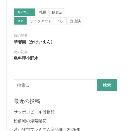
有
札幌
飲食店
カテゴリー
テイクアウト
パン
定山渓
タグ
前の記事
華馨園（かけいえん）
次の記事
鳥料理小野木
検
索:
最近の投稿
サッポロビール博物館
松前城の浮紫陽花
苫小牧市プレミアム商品券 2026年