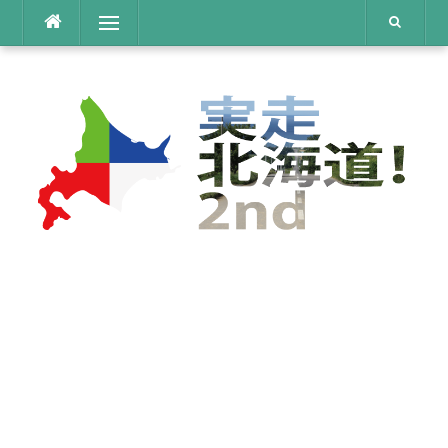
コ
メニュー
ン
テ
ン
ツ
へ
ス
キ
ッ
プ