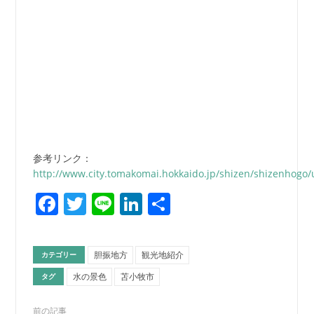
参考リンク：
http://www.city.tomakomai.hokkaido.jp/shizen/shizenhogo/
Facebook
Twitter
Line
LinkedIn
共
有
胆振地方
観光地紹介
カテゴリー
水の景色
苫小牧市
タグ
前の記事