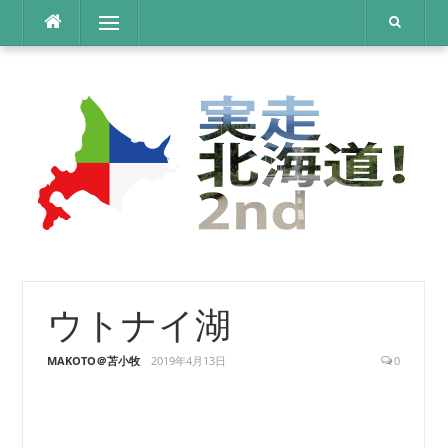
コ
メニュー
ン
テ
ン
ツ
へ
ス
キ
ッ
プ
ウトナイ湖
MAKOTO＠苫小牧
2019年4月13日
0