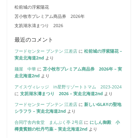
松前城の浮紫陽花
苫小牧市プレミアム商品券 2026年
支笏湖氷濤まつり 2026
最近のコメント
フードセンター ブンテン 江差店
に
松前城の浮紫陽花 –
実走北海道2nd
より
麺屋 中華
に
苫小牧市プレミアム商品券 2026年 – 実
走北海道2nd
より
アイスヴィレッジ in星野リゾートトマム 2023-2024
に
支笏湖氷濤まつり 2026 – 実走北海道2nd
より
フードセンター ブンテン 江差店
に
新しいGLAYの聖地
シラフラ – 実走北海道2nd
より
合同庁舎内食堂 まんぷく亭 2号店
に
にしん御殿 小
樽貴賓館の牡丹芍薬 – 実走北海道2nd
より